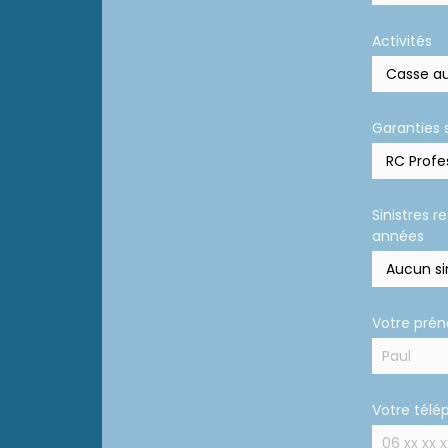
Activités
Garanties 
Sinistres r
années
Votre pré
Votre télé