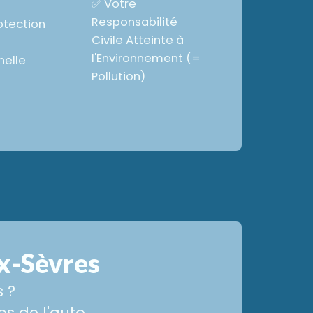
✅ Votre
Responsabilité
otection
Civile Atteinte à
l'Environnement (=
nelle
Pollution)
x-Sèvres
 ?
s de l'auto.