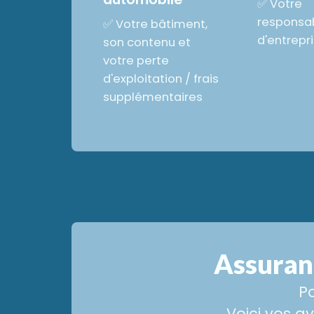
✅ Votre
responsabi
✅ Votre bâtiment,
d'entrepr
son contenu et
votre perte
d'exploitation / frais
supplémentaires
Assuran
P
Voici vos a