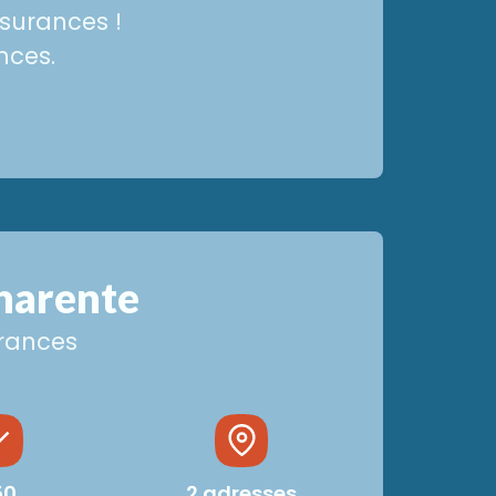
ssurances !
nces.
harente
urances
50
2 adresses