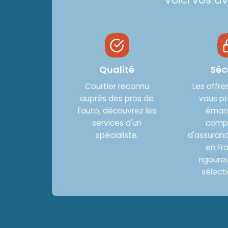
Qualité
Séc
Courtier reconnu
Les offre
auprès des pros de
vous p
l'auto, découvrez les
éman
services d'un
comp
spécialiste.
d'assuranc
en Fr
rigour
sélect