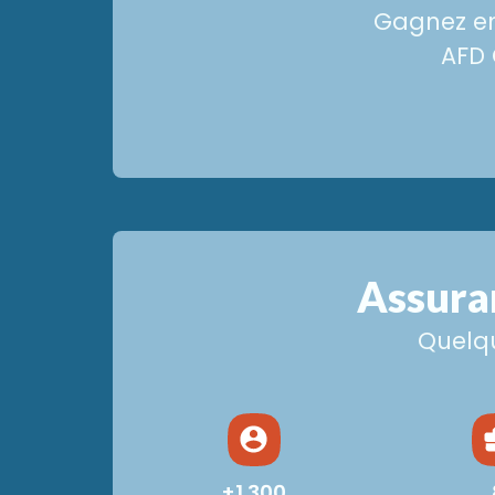
Gagnez en 
AFD 
Assura
Quelqu
+1 300