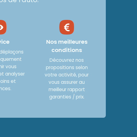
vice
Nos meilleures
conditions
 déplaçons
iquement
Découvrez nos
nir vous
propositions selon
et analyser
votre activité, pour
oins et
vous assurer au
nces.
meilleur rapport
garanties / prix.