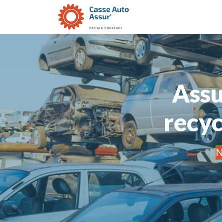
Assu
recyc
N