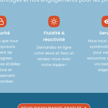
urité
Fluidité &
Ser
réactivité
s que nous
Nous nous
roposons
systémat
Demandez en ligne
ent de
pour ve
votre devis et fixez un
agnies
rencontrer 
rendez-vous avec
es établies
vos bes
notre équipe !
ance et
exige
eusement
ionnées.