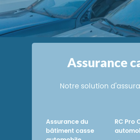
Assurance c
Notre solution d'assur
Assurance du
RC Pro 
bâtiment casse
automob
automobile