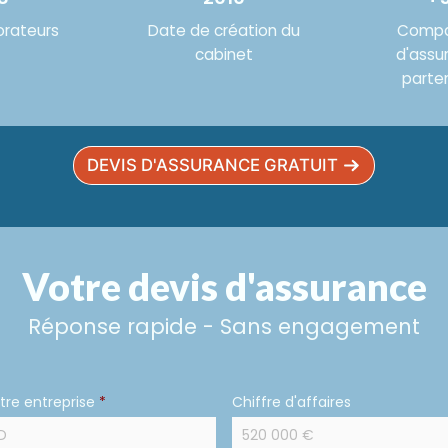
orateurs
Date de création du
Compa
cabinet
d'assu
parte
DEVIS D'ASSURANCE GRATUIT
Votre devis d'assurance
Réponse rapide - Sans engagement
re entreprise
*
Chiffre d'affaires