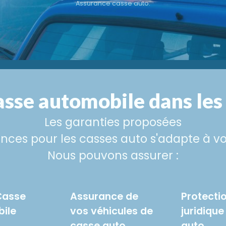
Assurance casse auto.
asse automobile dans les
Les garanties proposées
ances pour les casses auto s'adapte à vo
Nous pouvons assurer :
Casse
Assurance de
Protecti
ile
vos véhicules de
juridiqu
casse auto
auto