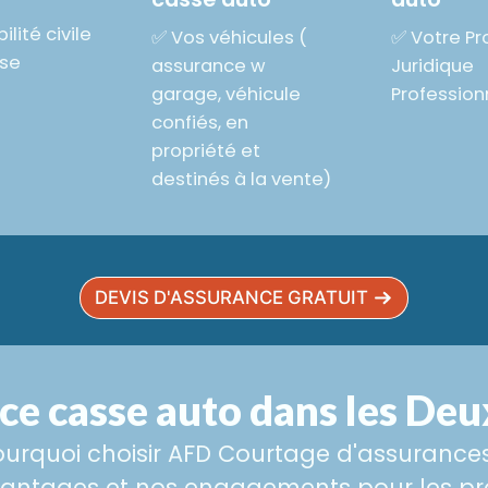
lité civile
✅ Vos véhicules (
✅ Votre Pr
ise
assurance w
Juridique
garage, véhicule
Profession
confiés, en
propriété et
destinés à la vente)
DEVIS D'ASSURANCE GRATUIT
ce casse auto dans les Deu
ourquoi choisir AFD Courtage d'assurances
vantages et nos engagements pour les pro