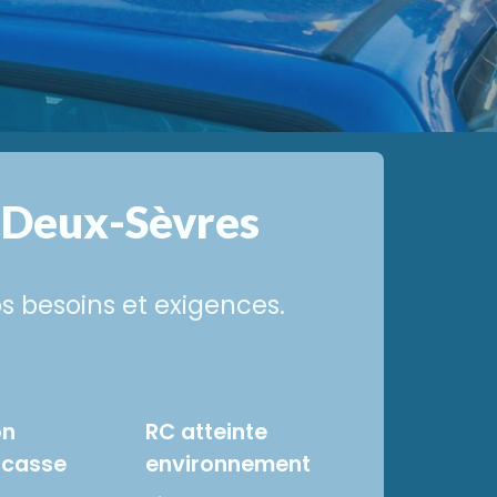
 Deux-Sèvres
s besoins et exigences.
on
RC atteinte
e casse
environnement