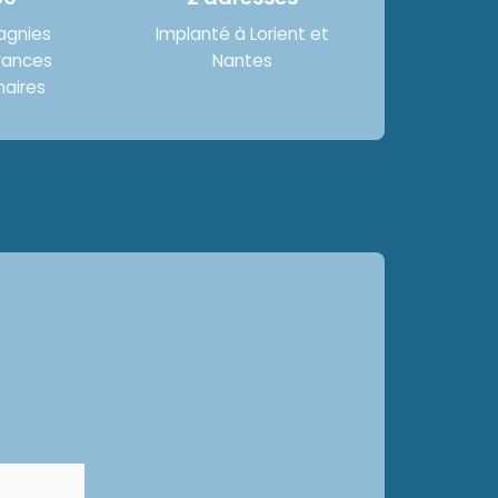
gnies
Implanté à Lorient et
rances
Nantes
naires