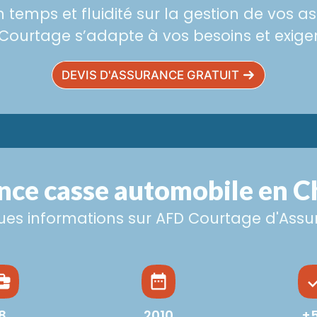
temps et fluidité sur la gestion de vos a
Courtage s’adapte à vos besoins et exige
DEVIS D'ASSURANCE GRATUIT
nce casse automobile en C
es informations sur AFD Courtage d'Ass
8
2010
+